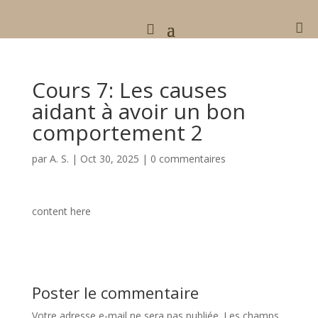

Cours 7: Les causes
aidant à avoir un bon
comportement 2
par
A. S.
|
Oct 30, 2025
|
0 commentaires
content here
Poster le commentaire
Votre adresse e-mail ne sera pas publiée.
Les champs