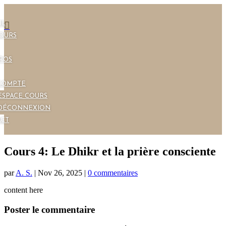
IL

OURS
POS
COMPTE
ESPACE COURS
DÉCONNEXION
CT
Cours 4: Le Dhikr et la prière consciente
par
A. S.
|
Nov 26, 2025
|
0 commentaires
content here
Poster le commentaire